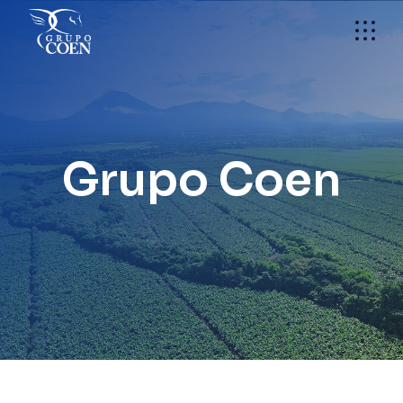
Skip
to
the
content
Grupo Coen