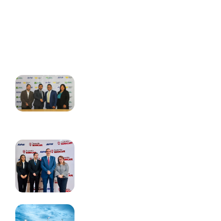
+(502) 2410-1212
16 calle 0-55 zona 10. Edificio Torre Internacional.
Guatemala.
últimas Noticias
AirPak y Sistema
Fedecrédito firman alianza
para ampliar puntos de
atención en El Salvador
JUNIO 1, 2026
AirPak y BANHCAFE firman
alianza para ampliar oferta
de servicios con Pagalo Todo
en Honduras
MAYO 27, 2026
Alas Doradas destaca como
una de las empresas más