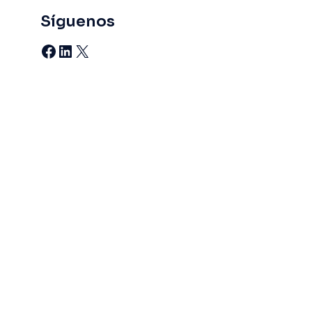
Síguenos
Facebook
LinkedIn
X
Contáctanos
comunicacioncorp@grupocoen.com